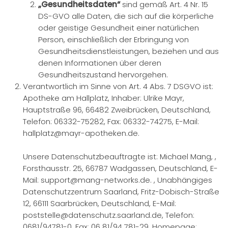
„Gesundheitsdaten“
sind gemäß Art. 4 Nr. 15
DS-GVO alle Daten, die sich auf die körperliche
oder geistige Gesundheit einer natürlichen
Person, einschließlich der Erbringung von
Gesundheitsdienstleistungen, beziehen und aus
denen Informationen über deren
Gesundheitszustand hervorgehen.
Verantwortlich im Sinne von Art. 4 Abs. 7 DSGVO ist:
Apotheke am Hallplatz, Inhaber: Ulrike Mayr,
Hauptstraße 96, 66482 Zweibrücken, Deutschland,
Telefon: 06332-75282, Fax: 06332-74275, E-Mail:
hallplatz@mayr-apotheken.de.
Unsere Datenschutzbeauftragte ist: Michael Mang, ,
Forsthausstr. 25, 66787 Wadgassen, Deutschland, E-
Mail: support@mang-networks.de. , Unabhängiges
Datenschutzzentrum Saarland, Fritz-Dobisch-Straße
12, 66111 Saarbrücken, Deutschland, E-Mail:
poststelle@datenschutz.saarland.de, Telefon:
0681/94781-0, Fax: 06 81/94 781-29, Homepage: