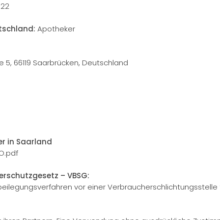
722
tschland:
Apotheker
 5, 66119 Saarbrücken, Deutschland
r in Saarland
O.pdf
erschutzgesetz – VBSG:
eitbeilegungsverfahren vor einer Verbraucherschlichtungsstelle